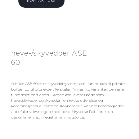
KONTAKT OSS
heve-/skyvedoer ASE
60
Schüco ASE 60 er et skyvedørsystem, som kan brukes til private
boliger og til prosjekter. Terskelen finnes i to varianter, den ene
tilnærmet barrierefri. Dørene kan leveres både som
heve-/skyvedør og skyvedør i en rekke utførelser og
kombinasjoner av faste og skyvbare felt. På våre breddegrader
anbefaler vi løsningen med heve-/skyvedør.Det finnes en
designlinje med meget smal midtstolpe.