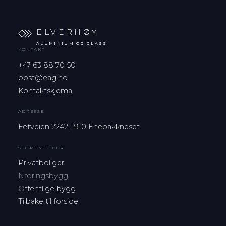
ELVERHØY
ALUMINIUM OG GLASS
KONTAKT
+47 63 88 70 50
post@eag.no
Kontaktskjema
ADRESSE
Fetveien 2242, 1910 Enebakkneset
SEGMENTSIDER
Privatboliger
Næringsbygg
Offentlige bygg
Tilbake til forside