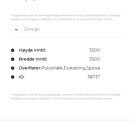
* Angivelsene viser de beste oppnåelige verdiene innenfor standardsystemet. Endelige
verdier er avhengig av utførelse. Vi tar forbehold om at produktdata kan avvike.
Design
Høyde inntil:
3500
Bredde inntil:
3500
Overflater:
Pulverlakk,Eloksering,Spesiallakk
ID:
38737
* Angivelsene viser de beste oppnåelige verdiene innenfor standardsystemet. Endelige
verdier er avhengig av utførelse. Vi tar forbehold om at produktdata kan avvike.