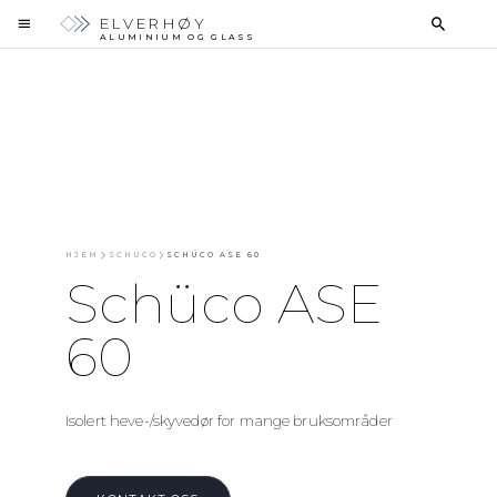
ELVERHØY
ALUMINIUM OG GLASS
HJEM
SCHÜCO
SCHÜCO ASE 60
Schüco ASE
60
Isolert heve-/skyvedør for mange bruksområder