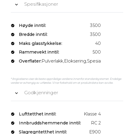
Spesifikasjoner
Høyde inntil:
3500
Bredde inntil:
3500
Maks glasstykkelse:
40
Rammevekt inntil:
500
Overflater:
Pulverlakk,Eloksering,Spesiallakk
* Angivelsene viser de beste oppnåelige verdiene innenfor standardsystemet. Endelige
verdier er avhengig av utførelse. Vi tar forbehold om at produktdata kan avvike.
Godkjenninger
Lufttetthet inntil:
Klasse 4
Innbruddshemmende inntil:
RC 2
Slagregntetthet inntil:
E900