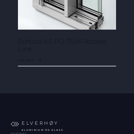
Schüco AS PD 75.HI Access
Line
LES MER
ELVERHØY
ALUMINIUM OG GLASS
KONTAKT