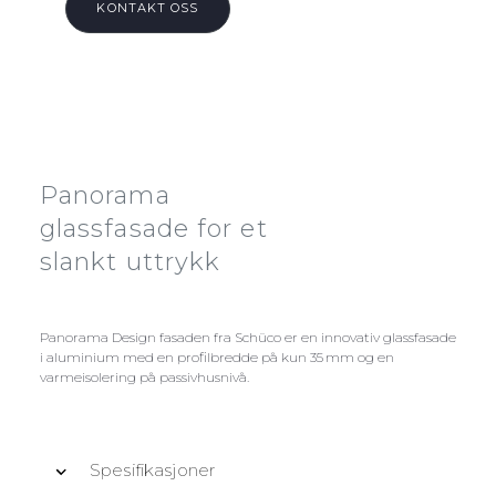
KONTAKT OSS
Panorama
glassfasade for et
slankt uttrykk
Panorama Design fasaden fra Schüco er en innovativ glassfasade
i aluminium med en profilbredde på kun 35 mm og en
varmeisolering på passivhusnivå.
Spesifikasjoner