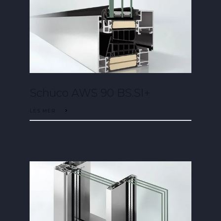
Schüco AWS 90 BS.SI+
LES MER