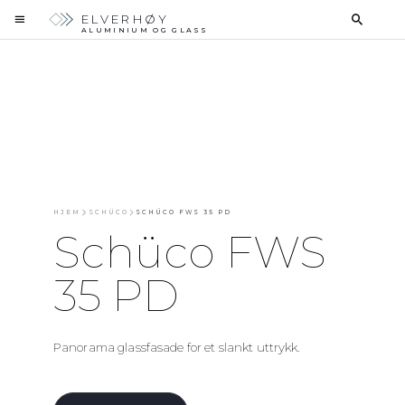
ELVERHØY
ALUMINIUM OG GLASS
HJEM
SCHÜCO
SCHÜCO FWS 35 PD
Schüco FWS
35 PD
Panorama glassfasade for et slankt uttrykk.