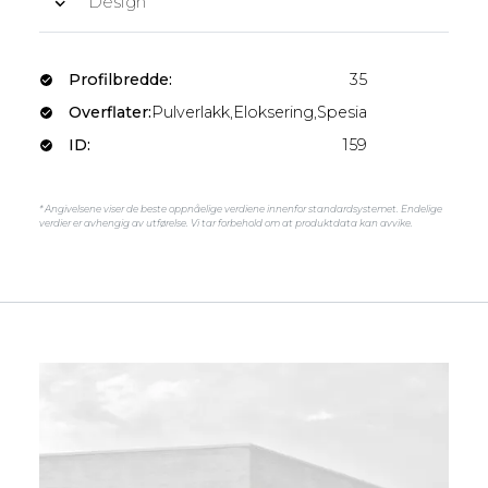
Design
Profilbredde:
35
Overflater:
Pulverlakk,Eloksering,Spesiallakk
ID:
159
* Angivelsene viser de beste oppnåelige verdiene innenfor standardsystemet. Endelige
verdier er avhengig av utførelse. Vi tar forbehold om at produktdata kan avvike.