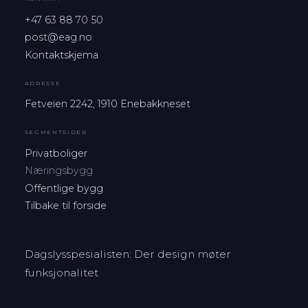
+47 63 88 70 50
post@eag.no
Kontaktskjema
ADRESSE
Fetveien 2242, 1910 Enebakkneset
SEGMENTSIDER
Privatboliger
Næringsbygg
Offentlige bygg
Tilbake til forside
Dagslysspesialisten: Der design møter
funksjonalitet