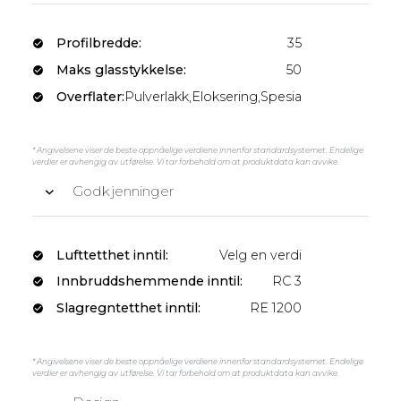
Profilbredde:
35
Maks glasstykkelse:
50
Overflater:
Pulverlakk,Eloksering,Spesiallakk
* Angivelsene viser de beste oppnåelige verdiene innenfor standardsystemet. Endelige
verdier er avhengig av utførelse. Vi tar forbehold om at produktdata kan avvike.
Godkjenninger
Lufttetthet inntil:
Velg en verdi
Innbruddshemmende inntil:
RC 3
Slagregntetthet inntil:
RE 1200
* Angivelsene viser de beste oppnåelige verdiene innenfor standardsystemet. Endelige
verdier er avhengig av utførelse. Vi tar forbehold om at produktdata kan avvike.